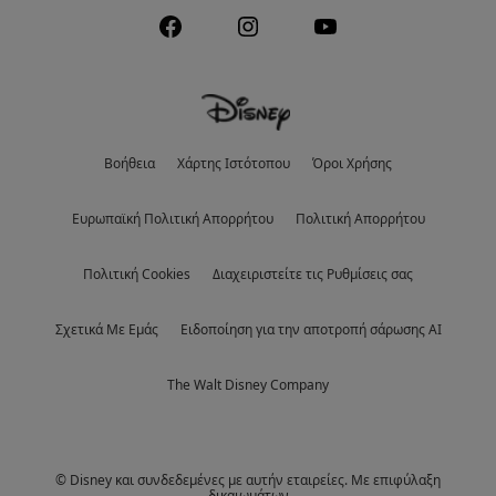
Βοήθεια
Χάρτης Ιστότοπου
Όροι Χρήσης
Eυρωπαϊκή Πολιτική Απορρήτου
Πολιτική Απορρήτου
Πολιτική Cookies
Διαχειριστείτε τις Ρυθμίσεις σας
Σχετικά Με Εμάς
Ειδοποίηση για την αποτροπή σάρωσης AI
The Walt Disney Company
© Disney και συνδεδεμένες με αυτήν εταιρείες. Με επιφύλαξη
δικαιωμάτων