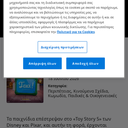
μηχανήματά σας και τη διαδικτυακή συμπεριφορά σας
Στους κινηματογράφους
χρησιμοποιώντας τεχνολογίες όπως τα cookies με σκοπό να παρέχουμε,
να αναλύσουμε και να βελτιώσουμε τις υπηρεσίες μας, να
εξατομικεύσουμε το περιεχόμενο ή τις διαφημίσεις σε αυτήν ή και σε
άλλες ιστοσελίδες, εφαρμογές ή πλατφόρμες και να παρέχουμε
ΔΕΙΤΕ ΤΟ ΤΡΕΪΛΕΡ
χαρακτηριστικά των μέσων κοινωνικής δικτύωσης. Για περισσότερες
πληροφορίες, επισκεφτείτε την
Πολιτική για τα Cookies
.
Διαχείριση προτιμήσεων
Toy Story 5
Διάρκεια:
Απόρριψη όλων
Αποδοχή όλων
1ώρα 42λεπτά
Ημερομηνία κυκλοφορίας:
18 Ιουνίου 2026
Κατηγορία:
Περιπέτειας, Κινούμενα Σχέδια,
Κωμωδία, Παιδικές & Οικογενειακές
Τα παιχνίδια επέστρεψαν στο «Toy Story 5» των
Disney και Pixar, και αυτήν τη φορά, έρχονται