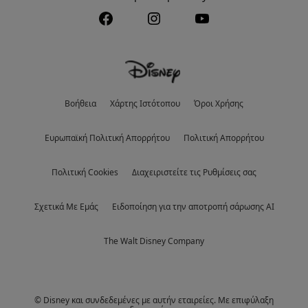
Βοήθεια
Χάρτης Ιστότοπου
Όροι Χρήσης
Eυρωπαϊκή Πολιτική Απορρήτου
Πολιτική Απορρήτου
Πολιτική Cookies
Διαχειριστείτε τις Ρυθμίσεις σας
Σχετικά Με Εμάς
Ειδοποίηση για την αποτροπή σάρωσης AI
The Walt Disney Company
© Disney και συνδεδεμένες με αυτήν εταιρείες. Με επιφύλαξη