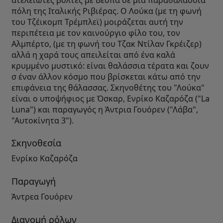
ατελείωτες βόλτες με Βέσπα σε μια παραθαλάσσια
πόλη της Ιταλικής Ριβιέρας. Ο Λούκα (με τη φωνή
του Τζέικομπ Τρέμπλεϊ) μοιράζεται αυτή την
περιπέτεια με τον καινούργιο φίλο του, τον
Αλμπέρτο, (με τη φωνή του Τζακ Ντίλαν Γκρέιζερ)
αλλά η χαρά τους απειλείται από ένα καλά
κρυμμένο μυστικό: είναι θαλάσσια τέρατα και ζουν
σ έναν άλλον κόσμο που βρίσκεται κάτω από την
επιφάνεια της θάλασσας. Σκηνοθέτης του "Λούκα"
είναι ο υποψήφιος με Όσκαρ, Ενρίκο Καζαρόζα ("La
Luna") και παραγωγός η Άντρια Γουόρεν ("Λάβα",
"Αυτοκίνητα 3").
Σκηνοθεσία
Ενρίκο Καζαρόζα
Παραγωγή
Άντρεα Γουόρεν
Διανομή ρόλων