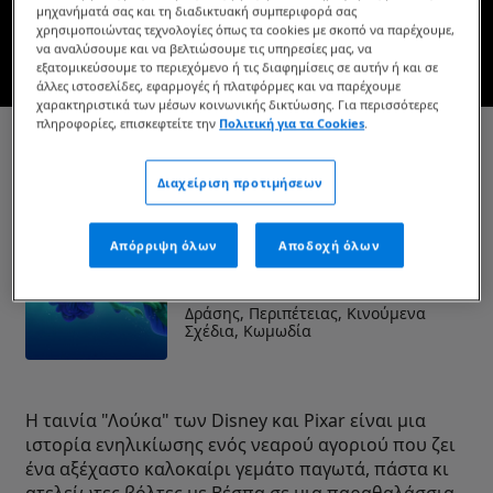
μηχανήματά σας και τη διαδικτυακή συμπεριφορά σας
ΔΕΙΤΕ ΤΗΝ ΣΤΟ DISNEY+
χρησιμοποιώντας τεχνολογίες όπως τα cookies με σκοπό να παρέχουμε,
να αναλύσουμε και να βελτιώσουμε τις υπηρεσίες μας, να
εξατομικεύσουμε το περιεχόμενο ή τις διαφημίσεις σε αυτήν ή και σε
άλλες ιστοσελίδες, εφαρμογές ή πλατφόρμες και να παρέχουμε
* Ισχύουν όροι και προϋποθέσεις
χαρακτηριστικά των μέσων κοινωνικής δικτύωσης. Για περισσότερες
πληροφορίες, επισκεφτείτε την
Πολιτική για τα Cookies
.
Λούκα
Διαχείριση προτιμήσεων
Διάρκεια:
1ώρα 35λεπτά
Ημερομηνία κυκλοφορίας:
Απόρριψη όλων
Αποδοχή όλων
1 Ιουλίου 2021
Κατηγορία:
Δράσης, Περιπέτειας, Κινούμενα
Σχέδια, Κωμωδία
Η ταινία "Λούκα" των Disney και Pixar είναι μια
ιστορία ενηλικίωσης ενός νεαρού αγοριού που ζει
ένα αξέχαστο καλοκαίρι γεμάτο παγωτά, πάστα κι