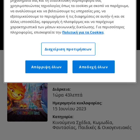
μηχανήματά σας και τη διαδικτυακή συμπεριφορά σας
Διαθέσιμο τώρα στο Disney+*
χρησιμοποιώντας τεχνολογίες όπως τα cookies με σκοπό να παρέχουμε,
να αναλύσουμε και να βελτιώσουμε τις υπηρεσίες μας, να
εξατομικεύσουμε το περιεχόμενο ή τις διαφημίσεις σε αυτήν ή και σε
άλλες ιστοσελίδες, εφαρμογές ή πλατφόρμες και να παρέχουμε
ΔΕΙΤΕ ΤΗΝ ΣΤΟ DISNEY+
χαρακτηριστικά των μέσων κοινωνικής δικτύωσης. Για περισσότερες
πληροφορίες, επισκεφτείτε την
Πολιτική για τα Cookies
.
* Ισχύουν όροι και προϋποθέσεις
Διαχείριση προτιμήσεων
Στο Στοιχείο Τους
Απόρριψη όλων
Αποδοχή όλων
Ηλικιακή διαβάθμιση:
K
Διάρκεια:
1ώρα 43λεπτά
Ημερομηνία κυκλοφορίας:
15 Ιουνίου 2023
Κατηγορία:
Κινούμενα Σχέδια, Κωμωδία,
Φαντασίας, Παιδικές & Οικογενειακές