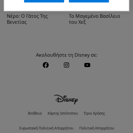
Νέρο: Ο Γάτος Της
Το Μαγεμένο Βασίλειο
Βενετίας
του Χεξ
Ακολουθήστε τη Disney σε:
Βοήθεια
Χάρτης Ιστότοπου
Όροι Χρήσης
Eυρωπαϊκή Πολιτική Απορρήτου
Πολιτική Απορρήτου