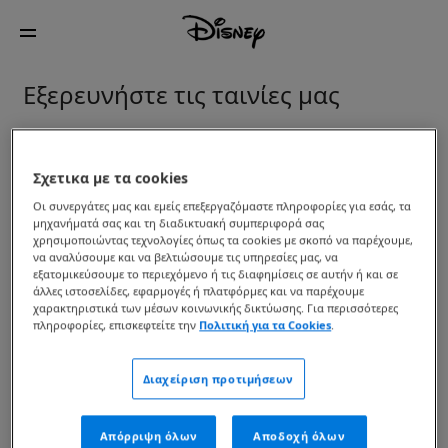
Εξερευνήστε τις ταινίες μας
Προτεινόμενα
Δείτε στο Σπίτι
Στους κινηματο
Σχετικα με τα cookies
Οι συνεργάτες μας και εμείς επεξεργαζόμαστε πληροφορίες για εσάς, τα
μηχανήματά σας και τη διαδικτυακή συμπεριφορά σας
χρησιμοποιώντας τεχνολογίες όπως τα cookies με σκοπό να παρέχουμε,
Oasis: Don't Look Back In
Star Wars: The
να αναλύσουμε και να βελτιώσουμε τις υπηρεσίες μας, να
Anger
Mandalorian and Grogu
εξατομικεύσουμε το περιεχόμενο ή τις διαφημίσεις σε αυτήν ή και σε
άλλες ιστοσελίδες, εφαρμογές ή πλατφόρμες και να παρέχουμε
χαρακτηριστικά των μέσων κοινωνικής δικτύωσης. Για περισσότερες
πληροφορίες, επισκεφτείτε την
Πολιτική για τα Cookies
.
Toy Story 5
Βαϊάνα
Διαχείριση προτιμήσεων
Εκδικητές: Η Άνοδος Του
Η Εποχή Των Παγετώνων
Doctor Doom
6: Σημείο Βρασμού
Απόρριψη όλων
Αποδοχή όλων