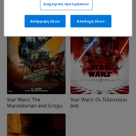
Διαχείριση προτιμήσεων
Απόρριψη όλων
Αποδοχή όλων
Star Wars: The
Star Wars: Οι Τελευταίοι
Mandalorian and Grogu
Jedi