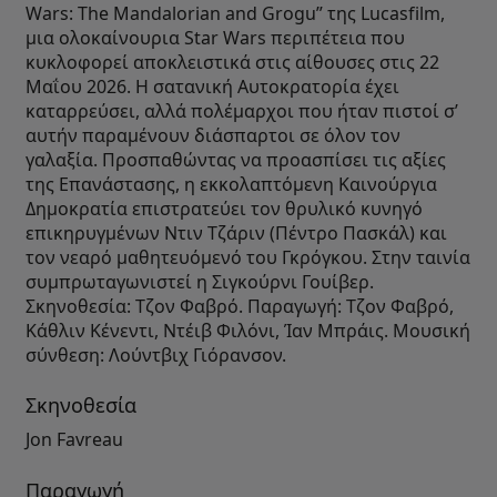
Wars: The Mandalorian and Grogu” της Lucasfilm,
μια ολοκαίνουρια Star Wars περιπέτεια που
κυκλοφορεί αποκλειστικά στις αίθουσες στις 22
Μαΐου 2026. Η σατανική Αυτοκρατορία έχει
καταρρεύσει, αλλά πολέμαρχοι που ήταν πιστοί σ’
αυτήν παραμένουν διάσπαρτοι σε όλον τον
γαλαξία. Προσπαθώντας να προασπίσει τις αξίες
της Επανάστασης, η εκκολαπτόμενη Καινούργια
Δημοκρατία επιστρατεύει τον θρυλικό κυνηγό
επικηρυγμένων Ντιν Τζάριν (Πέντρο Πασκάλ) και
τον νεαρό μαθητευόμενό του Γκρόγκου. Στην ταινία
συμπρωταγωνιστεί η Σιγκούρνι Γουίβερ.
Σκηνοθεσία: Τζον Φαβρό. Παραγωγή: Τζον Φαβρό,
Κάθλιν Κένεντι, Ντέιβ Φιλόνι, Ίαν Μπράις. Μουσική
σύνθεση: Λούντβιχ Γιόρανσον.
Σκηνοθεσία
Jon Favreau
Παραγωγή