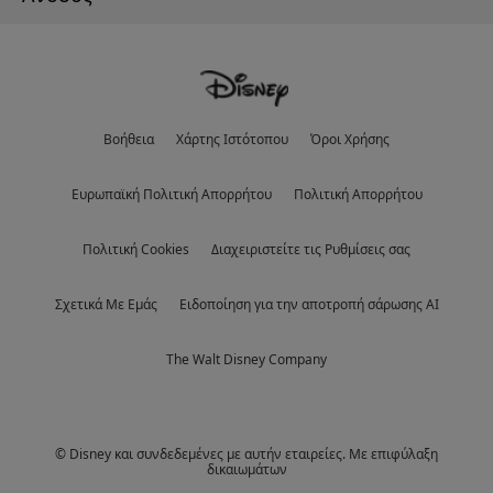
Βοήθεια
Χάρτης Ιστότοπου
Όροι Χρήσης
Eυρωπαϊκή Πολιτική Απορρήτου
Πολιτική Απορρήτου
Πολιτική Cookies
Διαχειριστείτε τις Ρυθμίσεις σας
Σχετικά Με Εμάς
Ειδοποίηση για την αποτροπή σάρωσης AI
The Walt Disney Company
© Disney και συνδεδεμένες με αυτήν εταιρείες. Με επιφύλαξη
δικαιωμάτων