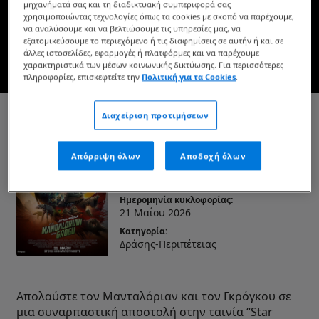
μηχανήματά σας και τη διαδικτυακή συμπεριφορά σας
Στους κινηματογράφους
χρησιμοποιώντας τεχνολογίες όπως τα cookies με σκοπό να παρέχουμε,
να αναλύσουμε και να βελτιώσουμε τις υπηρεσίες μας, να
εξατομικεύσουμε το περιεχόμενο ή τις διαφημίσεις σε αυτήν ή και σε
άλλες ιστοσελίδες, εφαρμογές ή πλατφόρμες και να παρέχουμε
ΔΕΙΤΕ ΤΟ ΤΡΕΪΛΕΡ
χαρακτηριστικά των μέσων κοινωνικής δικτύωσης. Για περισσότερες
πληροφορίες, επισκεφτείτε την
Πολιτική για τα Cookies
.
Διαχείριση προτιμήσεων
Star Wars: The
Mandalorian and Grogu
Απόρριψη όλων
Αποδοχή όλων
Διάρκεια:
2ώρα 12λεπτά
Ημερομηνία κυκλοφορίας:
21 Μαΐου 2026
Κατηγορία:
Δράσης-Περιπέτειας
Απολαύστε τον Μανταλόριαν και τον Γκρόγκου σε
μια συναρπαστική αποστολή στην ταινία “Star