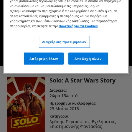
χρησιμοποιώντας τεχνολογίες όπως τα cookies με σκοπό να παρέχουμε,
Διαθέσιμη τώρα στο Disney+* & Ψηφιακή λήψη
να αναλύσουμε και να βελτιώσουμε τις υπηρεσίες μας, να
εξατομικεύσουμε το περιεχόμενο ή τις διαφημίσεις σε αυτήν ή και σε
άλλες ιστοσελίδες, εφαρμογές ή πλατφόρμες και να παρέχουμε
χαρακτηριστικά των μέσων κοινωνικής δικτύωσης. Για περισσότερες
ΔΕΙΤΕ ΤΗΝ ΣΤΟ DISNEY+
πληροφορίες, επισκεφτείτε την
Πολιτική για τα Cookies
.
Διαχείριση προτιμήσεων
ΑΓΟΡΑΣΤΕ ΤΗΝ ΤΑΙΝΙΑ
Απόρριψη όλων
Αποδοχή όλων
* Ισχύουν όροι και προϋποθέσεις
Solo: A Star Wars Story
Διάρκεια:
2ώρα 15λεπτά
Ημερομηνία κυκλοφορίας:
25 Μαΐου 2018
Κατηγορία:
Δράσης-Περιπέτειας, Εγκλήματος,
Επιστημονικής Φαντασίας