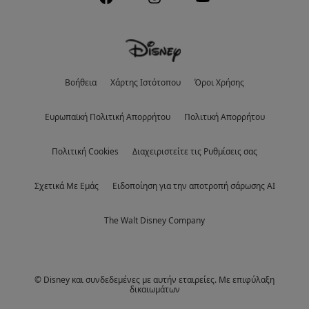
Βοήθεια
Χάρτης Ιστότοπου
Όροι Χρήσης
Eυρωπαϊκή Πολιτική Απορρήτου
Πολιτική Απορρήτου
Πολιτική Cookies
Διαχειριστείτε τις Ρυθμίσεις σας
Σχετικά Με Εμάς
Ειδοποίηση για την αποτροπή σάρωσης AI
The Walt Disney Company
© Disney και συνδεδεμένες με αυτήν εταιρείες. Με επιφύλαξη
δικαιωμάτων