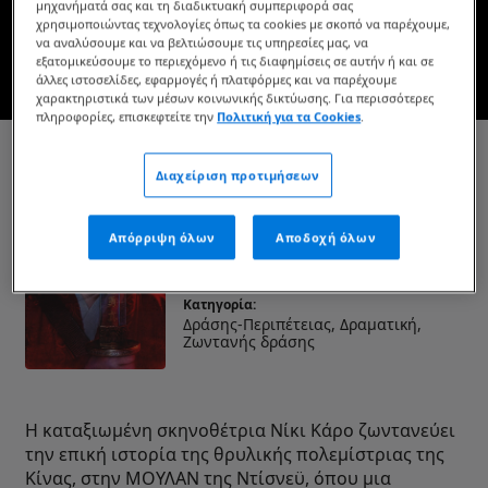
μηχανήματά σας και τη διαδικτυακή συμπεριφορά σας
χρησιμοποιώντας τεχνολογίες όπως τα cookies με σκοπό να παρέχουμε,
να αναλύσουμε και να βελτιώσουμε τις υπηρεσίες μας, να
εξατομικεύσουμε το περιεχόμενο ή τις διαφημίσεις σε αυτήν ή και σε
ΔΕΙΤΕ ΤΟ ΤΡΕΪΛΕΡ
άλλες ιστοσελίδες, εφαρμογές ή πλατφόρμες και να παρέχουμε
χαρακτηριστικά των μέσων κοινωνικής δικτύωσης. Για περισσότερες
πληροφορίες, επισκεφτείτε την
Πολιτική για τα Cookies
.
Μουλάν (2020)
Διαχείριση προτιμήσεων
Διάρκεια:
1ώρα 55λεπτά
Απόρριψη όλων
Αποδοχή όλων
Ημερομηνία κυκλοφορίας:
10 Σεπτεμβρίου 2020
Κατηγορία:
Δράσης-Περιπέτειας, Δραματική,
Ζωντανής δράσης
Η καταξιωμένη σκηνοθέτρια Νίκι Κάρο ζωντανεύει
την επική ιστορία της θρυλικής πολεμίστριας της
Κίνας, στην ΜΟΥΛΑΝ της Ντίσνεϋ, όπου μια