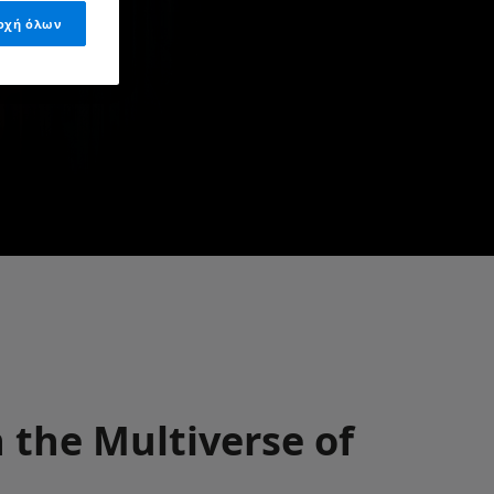
οχή όλων
 the Multiverse of