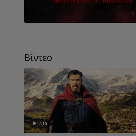
Βίντεο
2:16