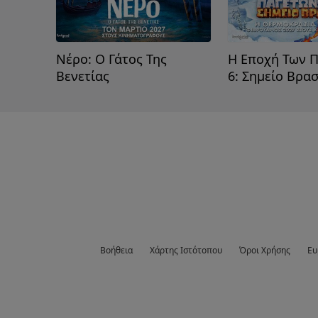
Νέρο: Ο Γάτος Της
Η Εποχή Των 
Βενετίας
6: Σημείο Βρα
Βοήθεια
Χάρτης Ιστότοπου
Όροι Χρήσης
Eυ