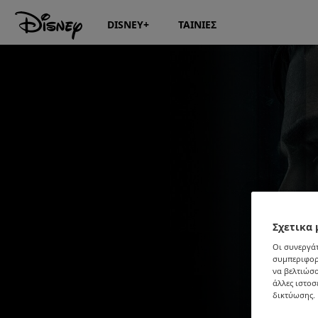
DISNEY+
ΤΑΙΝΙΕΣ
Σχετικα 
Οι συνεργάτ
συμπεριφορ
να βελτιώσο
άλλες ιστοσ
δικτύωσης. 