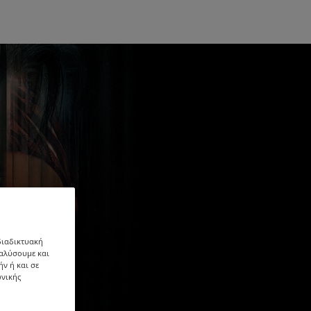
 διαδικτυακή
ναλύσουμε και
ήν ή και σε
ωνικής