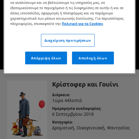
να αναλύσουμε και να βελτιώσουμε τις υπηρεσίες μας, να
Διαθέσιμη τώρα στο Disney+* & Ψηφιακή λήψη
εξατομικεύσουμε το περιεχόμενο ή τις διαφημίσεις σε αυτήν ή και σε
άλλες ιστοσελίδες, εφαρμογές ή πλατφόρμες και να παρέχουμε
χαρακτηριστικά των μέσων κοινωνικής δικτύωσης. Για περισσότερες
πληροφορίες, επισκεφτείτε την
Πολιτική για τα Cookies
.
ΔΕΙΤΕ ΤΗΝ ΣΤΟ DISNEY+
Διαχείριση προτιμήσεων
ΑΓΟΡΑΣΤΕ ΤΗΝ ΤΑΙΝΙΑ
Απόρριψη όλων
Αποδοχή όλων
* Ισχύουν όροι και προϋποθέσεις
Κρίστοφερ και Γουίνι
Διάρκεια:
1ώρα 44λεπτά
Ημερομηνία κυκλοφορίας:
6 Σεπτεμβρίου 2018
Κατηγορία:
Δραματική, Οικογενειακή, Φαντασίας