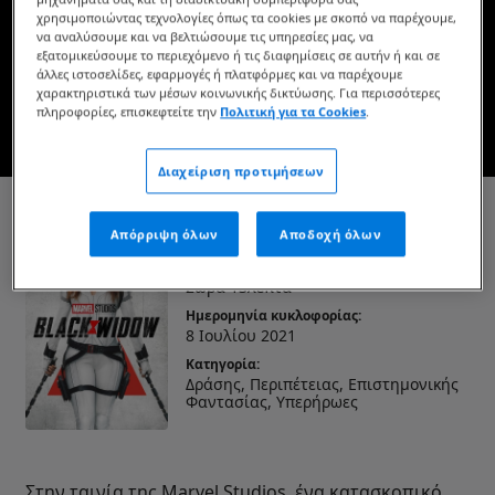
χρησιμοποιώντας τεχνολογίες όπως τα cookies με σκοπό να παρέχουμε,
Διαθέσιμο τώρα στο Disney+*
να αναλύσουμε και να βελτιώσουμε τις υπηρεσίες μας, να
εξατομικεύσουμε το περιεχόμενο ή τις διαφημίσεις σε αυτήν ή και σε
άλλες ιστοσελίδες, εφαρμογές ή πλατφόρμες και να παρέχουμε
ΔΕΙΤΕ ΤΗΝ ΣΤΟ DISNEY+
χαρακτηριστικά των μέσων κοινωνικής δικτύωσης. Για περισσότερες
πληροφορίες, επισκεφτείτε την
Πολιτική για τα Cookies
.
* Ισχύουν όροι και προϋποθέσεις
Διαχείριση προτιμήσεων
Black Widow
Απόρριψη όλων
Αποδοχή όλων
Διάρκεια:
2ώρα 13λεπτά
Ημερομηνία κυκλοφορίας:
8 Ιουλίου 2021
Κατηγορία:
Δράσης, Περιπέτειας, Επιστημονικής
Φαντασίας, Υπερήρωες
Στην ταινία της Marvel Studios, ένα κατασκοπικό