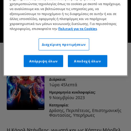
Διαθέσιμο τώρα στο Disney+*
χρησιμοποιώντας τεχνολογίες όπως τα cookies με σκοπό να παρέχουμε,
να αναλύσουμε και να βελτιώσουμε τις υπηρεσίες μας, να
εξατομικεύσουμε το περιεχόμενο ή τις διαφημίσεις σε αυτήν ή και σε
άλλες ιστοσελίδες, εφαρμογές ή πλατφόρμες και να παρέχουμε
ΔΕΙΤΕ ΤΗΝ ΣΤΟ DISNEY+
χαρακτηριστικά των μέσων κοινωνικής δικτύωσης. Για περισσότερες
πληροφορίες, επισκεφτείτε την
Πολιτική για τα Cookies
.
* Ισχύουν όροι και προϋποθέσεις
Διαχείριση προτιμήσεων
The Marvels
Απόρριψη όλων
Αποδοχή όλων
Ηλικιακή διαβάθμιση:
K-12
Διάρκεια:
1ώρα 45λεπτά
Ημερομηνία κυκλοφορίας:
9 Νοεμβρίου 2023
Κατηγορία:
Δράσης, Περιπέτειας, Επιστημονικής
Φαντασίας, Υπερήρωες
Η Κάρολ Ντάνβερς, γνωστή και ως Κάπτεν Μάρβελ,