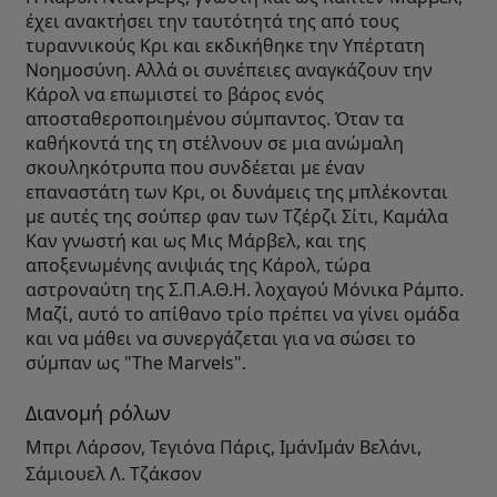
έχει ανακτήσει την ταυτότητά της από τους
τυραννικούς Κρι και εκδικήθηκε την Υπέρτατη
Νοημοσύνη. Αλλά οι συνέπειες αναγκάζουν την
Κάρολ να επωμιστεί το βάρος ενός
αποσταθεροποιημένου σύμπαντος. Όταν τα
καθήκοντά της τη στέλνουν σε μια ανώμαλη
σκουληκότρυπα που συνδέεται με έναν
επαναστάτη των Κρι, οι δυνάμεις της μπλέκονται
με αυτές της σούπερ φαν των Τζέρζι Σίτι, Καμάλα
Καν γνωστή και ως Μις Μάρβελ, και της
αποξενωμένης ανιψιάς της Κάρολ, τώρα
αστροναύτη της Σ.Π.Α.Θ.Η. λοχαγού Μόνικα Ράμπο.
Μαζί, αυτό το απίθανο τρίο πρέπει να γίνει ομάδα
και να μάθει να συνεργάζεται για να σώσει το
σύμπαν ως "The Marvels".
Διανομή ρόλων
Μπρι Λάρσον, Τεγιόνα Πάρις, ΙμάνΙμάν Βελάνι,
Σάμιουελ Λ. Τζάκσον