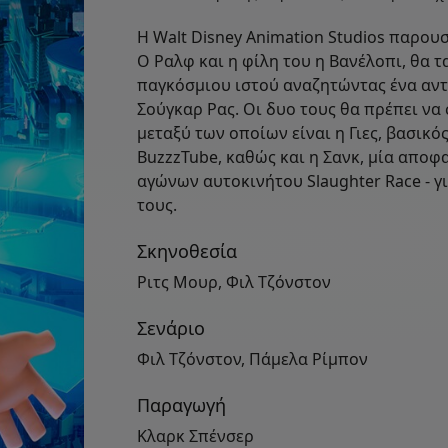
Η Walt Disney Animation Studios παρουσ
Ο Ραλφ και η φίλη του η Βανέλοπι, θα τ
παγκόσμιου ιστού αναζητώντας ένα αντα
Σούγκαρ Ρας. Οι δυο τους θα πρέπει να 
μεταξύ των οποίων είναι η Γιες, βασικ
BuzzzTube, καθώς και η Σανκ, μία αποφ
αγώνων αυτοκινήτου Slaughter Race - 
τους.
Σκηνοθεσία
Ριτς Μουρ, Φιλ Τζόνστον
Σενάριο
Φιλ Τζόνστον, Πάμελα Ρίμπον
Παραγωγή
Κλαρκ Σπένσερ