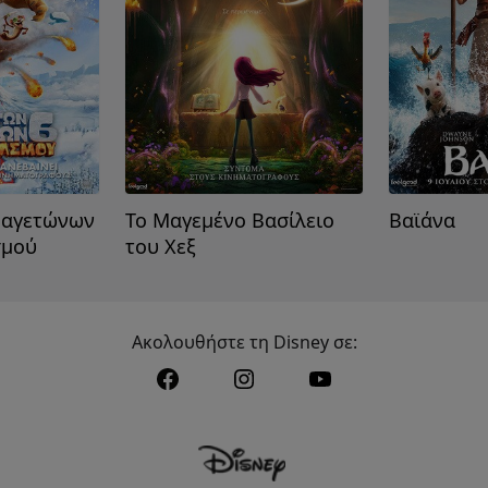
Παγετώνων
Το Μαγεμένο Βασίλειο
Βαϊάνα
σμού
του Χεξ
Ακολουθήστε τη Disney σε: