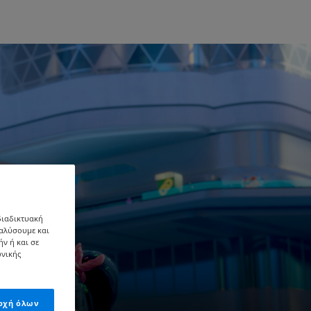
 διαδικτυακή
ναλύσουμε και
ήν ή και σε
ωνικής
οχή όλων