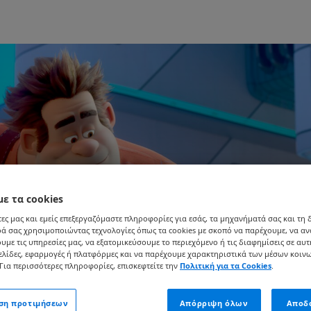
με τα cookies
ες μας και εμείς επεξεργαζόμαστε πληροφορίες για εσάς, τα μηχανήματά σας και τη
ά σας χρησιμοποιώντας τεχνολογίες όπως τα cookies με σκοπό να παρέχουμε, να α
υμε τις υπηρεσίες μας, να εξατομικεύσουμε το περιεχόμενο ή τις διαφημίσεις σε αυτ
ελίδες, εφαρμογές ή πλατφόρμες και να παρέχουμε χαρακτηριστικά των μέσων κοιν
Για περισσότερες πληροφορίες, επισκεφτείτε την
Πολιτική για τα Cookies
.
ιση προτιμήσεων
Απόρριψη όλων
Αποδ