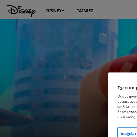
DISNEY+
ΤΑΙΝΙΕΣ
Σχετικα 
Οι συνεργάτ
συμπεριφορ
να βελτιώσο
άλλες ιστοσ
δικτύωσης. 
Διαχείρ