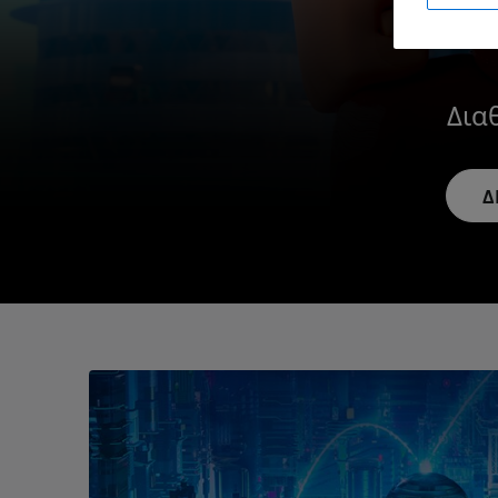
Δια
Δ