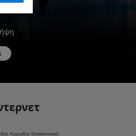
λήψη
Α
ντερνετ
έδια, Κωμωδία, Οικογενειακή